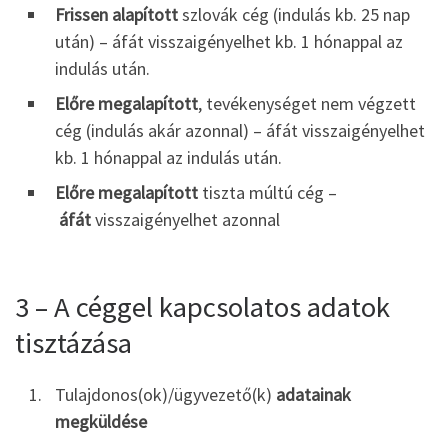
Frissen alapított
szlovák cég (indulás kb. 25 nap
után) – áfát visszaigényelhet kb. 1 hónappal az
indulás után.
Előre megalapított
, tevékenységet nem végzett
cég (indulás akár azonnal) – áfát visszaigényelhet
kb. 1 hónappal az indulás után.
Előre megalapított
tiszta múltú cég –
áfát
visszaigényelhet azonnal
3 – A céggel kapcsolatos adatok
tisztázása
Tulajdonos(ok)/ügyvezető(k)
adatainak
megküldése