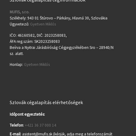
MUFIS, s.r.o.
Székhely: 943 01 Štúrovo – Párkány, Hlavná 30, Szlovákia
Ügyvetező:
Gyetven Miklós
IČO: 46160582, DIČ: 2023258083,
ÁFA reg.szám: SK2023258083
Beírva a Nyitrai Járásbíróság Cégjegyzékében Sro – 28940/N
sz. alatt.
Honlap:
Gyetven Miklós
Szlovák cégalapítás elérhetőségek
Időpont egyeztetés:
Telefon
:
+421 36 37 000 14
E-mail
: asistent@mufis.sk (kérjük, adja meg a telefonszámát