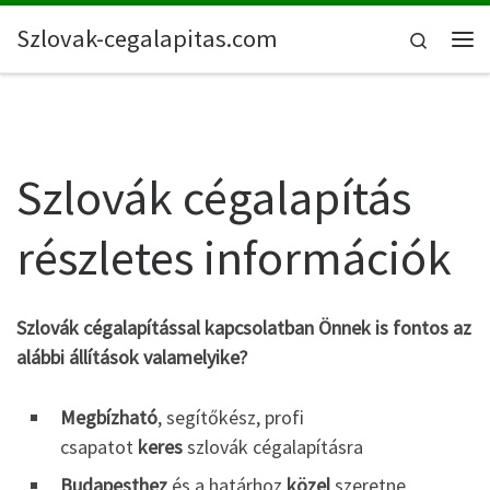
Skip to content
Szlovak-cegalapitas.com
Search
Me
Szlovák cégalapítás
részletes információk
Szlovák cégalapítással kapcsolatban Önnek is fontos az
alábbi állítások valamelyike?
Megbízható
, segítőkész, profi
csapatot
keres
szlovák cégalapításra
Budapesthez
és a határhoz
közel
szeretne