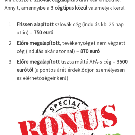
Annyit, amennyibe a
3 cégtípus közül
valamelyik kerül:
Frissen alapított
szlovák cég (indulás kb. 25 nap
után) –
750 euró
Előre megalapított
, tevékenységet nem végzett
cég (indulás akár azonnal) –
870 euró
Előre megalapított
tiszta múltú ÁFÁ-s cég –
3500
eurótól
(a pontos árét érdeklődjön személyesen
az elérhetőségeinken!)