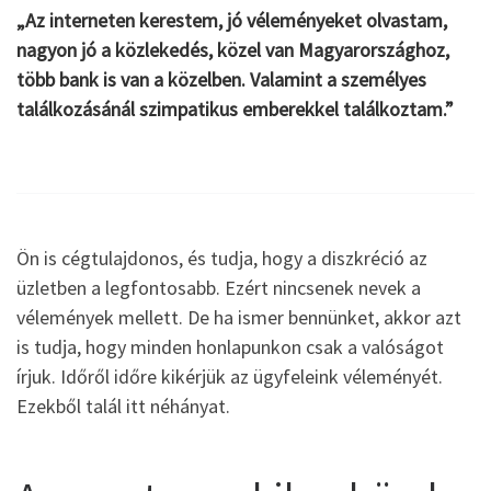
„Az interneten kerestem, jó véleményeket olvastam,
nagyon jó a közlekedés, közel van Magyarországhoz,
több bank is van a közelben. Valamint a személyes
találkozásánál szimpatikus emberekkel találkoztam.”
Ön is cégtulajdonos, és tudja, hogy a diszkréció az
üzletben a legfontosabb. Ezért nincsenek nevek a
vélemények mellett. De ha ismer bennünket, akkor azt
is tudja, hogy minden honlapunkon csak a valóságot
írjuk. Időről időre kikérjük az ügyfeleink véleményét.
Ezekből talál itt néhányat.