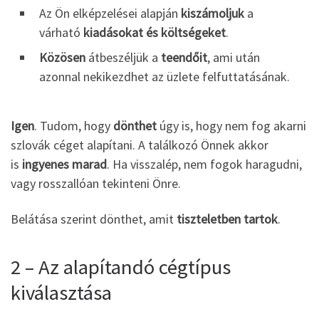
Az Ön elképzelései alapján
kiszámoljuk
a
várható
kiadásokat és költségeket
.
Közösen
átbeszéljük a
teendőit
, ami után
azonnal nekikezdhet az üzlete felfuttatásának.
Igen
. Tudom, hogy
dönthet
úgy is, hogy nem fog akarni
szlovák céget alapítani. A találkozó Önnek akkor
is
ingyenes marad
. Ha visszalép, nem fogok haragudni,
vagy rosszallóan tekinteni Önre.
Belátása szerint dönthet, amit
tiszteletben tartok
.
2 – Az alapítandó cégtípus
kiválasztása