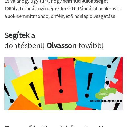
És valahogy úgy tűnt, hogy
nem tud különbséget
tenni
a felkínálkozó cégek között. Ráadásul unalmas is
a sok semmitmondó, önfényező honlap olvasgatása.
Segítek
a
döntésben!!
Olvasson
tovább!