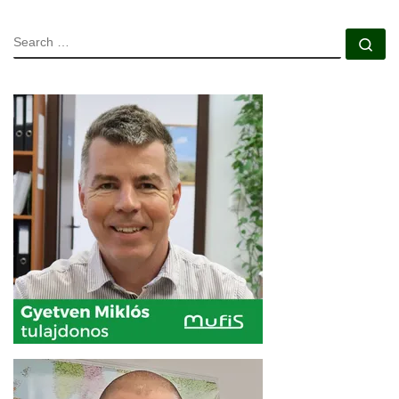
SEARCH
Se