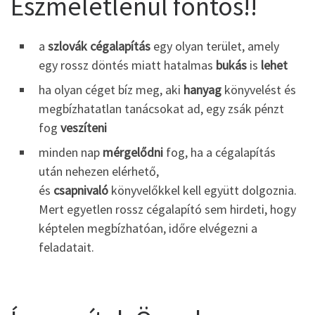
Eszméletlenül fontos!!
a
szlovák cégalapítás
egy olyan terület, amely
egy rossz döntés miatt hatalmas
bukás
is
lehet
ha olyan céget bíz meg, aki
hanyag
könyvelést és
megbízhatatlan tanácsokat ad, egy zsák pénzt
fog
veszíteni
minden nap
mérgelődni
fog, ha a cégalapítás
után nehezen elérhető,
és
csapnivaló
könyvelőkkel kell együtt dolgoznia.
Mert egyetlen rossz cégalapító sem hirdeti, hogy
képtelen megbízhatóan, időre elvégezni a
feladatait.