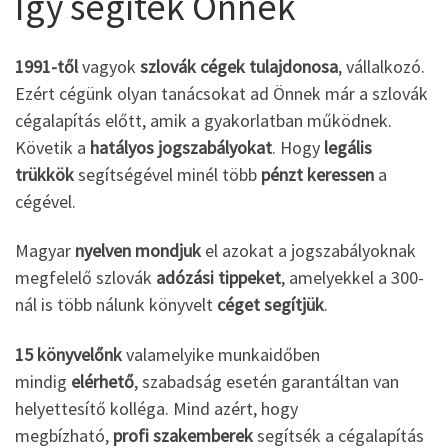
Így segítek Önnek
1991-től
vagyok
szlovák cégek tulajdonosa
, vállalkozó.
Ezért cégünk olyan tanácsokat ad Önnek már a szlovák
cégalapítás előtt, amik a gyakorlatban működnek.
Követik a
hatályos jogszabályokat
. Hogy
legális
trükkök
segítségével minél több
pénzt keressen
a
cégével.
Magyar
nyelven mondjuk
el azokat a jogszabályoknak
megfelelő szlovák
adózási tippeket
, amelyekkel a 300-
nál is több nálunk könyvelt
céget segítjük
.
15 könyvelőnk
valamelyike munkaidőben
mindig
elérhető
, szabadság esetén garantáltan van
helyettesítő kolléga. Mind azért, hogy
megbízható,
profi szakemberek
segítsék a cégalapítás