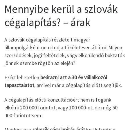
Mennyibe kerül a szlovák
cégalapítás? – árak
A szlovák cégalapítás részleteit magyar
állampolgárként nem tudja tökéletesen átlátni. Milyen
szerződések, jogi feltételek, vagy elkerülendő buktatók
jönnek szembe rögtön az elején?!
Ezért lehetetlen
beárazni azt a 30 év vállalkozói
tapasztalatot
, amivel már a cégalapítás előtt segítjük.
A cégalapítás előtti konzultációért nem is fogunk
elkérni 200 000 forintot, vagy 100 000-et, de még 50
000 forintot sem!
Mindössze a
szlovák cégalapítás árát
kell kifizetnie.