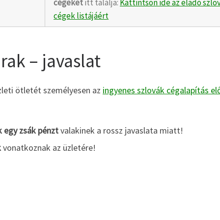
cégeket
itt találja:
Kattintson ide az eladó szlo
cégek listájáért
rak – javaslat
zleti ötletét személyesen az
ingyenes szlovák cégalapítás elő
 egy zsák pénzt
valakinek a rossz javaslata miatt!
k
vonatkoznak az üzletére!