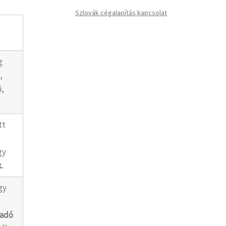
Szlovák cégalapítás kapcsolat
g
,
i,
tt
gy
.
gy
k
ladó