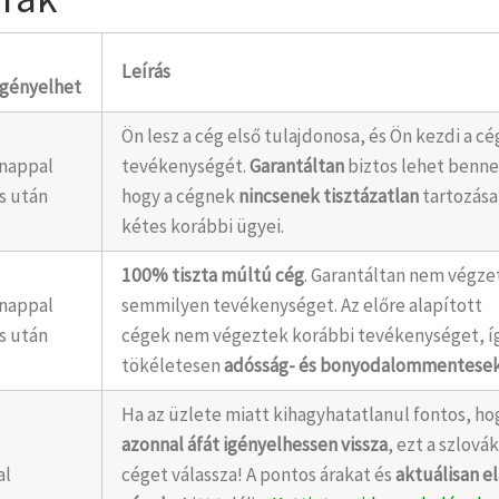
Leírás
igényelhet
Ön lesz a cég első tulajdonosa, és Ön kezdi a cé
ónappal
tevékenységét.
Garantáltan
biztos lehet benne
s után
hogy a cégnek
nincsenek tisztázatlan
tartozása
kétes korábbi ügyei.
100% tiszta múltú cég
. Garantáltan nem végze
ónappal
semmilyen tevékenységet. Az előre alapított
s után
cégek nem végeztek korábbi tevékenységet, í
tökéletesen
adósság- és bonyodalommentesek
Ha az üzlete miatt kihagyhatatlanul fontos, ho
azonnal áfát igényelhessen vissza
, ezt a szlová
al
céget válassza! A pontos árakat és
aktuálisan e