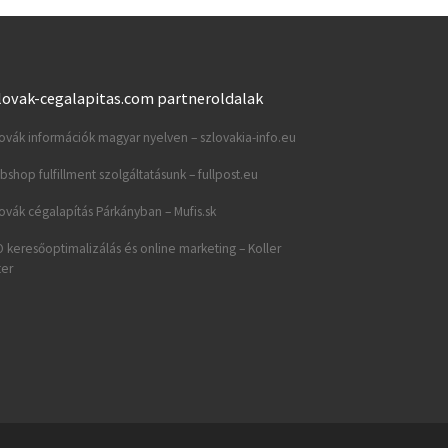
lovak-cegalapitas.com partneroldalak
ovák információk magyar nyelven – szlovakia-info.eu
shop fulfillment szolgáltatásunk – fullpost.eu
ovák cégalapítás Párkányban – Mufis.sk
 keresőoptimalizálás és online marketing – Koller
ter