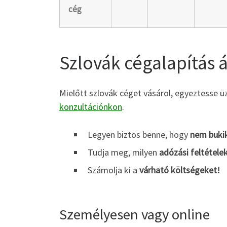
cég
Szlovák cégalapítás á
Mielőtt szlovák céget vásárol, egyeztesse ü
konzultációnkon
.
Legyen biztos benne, hogy
nem bukik
Tudja meg, milyen
adózási feltétele
Számolja ki a
várható költségeket!
Személyesen vagy online