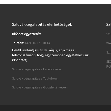
Szlovák cégalapítás elérhetőségek
Sz
Időpont egyeztetés:
Szl
Telefon
:
+421 36 37 000 14
Web
E-mail
: asistent@mufis.sk (kérjük, adja meg a
Szl
telefonszámát is, hogy egyszerűbben egyetethessünk
időpontot)
SEO
Pé
Szlovák cégalapítás a Facebookon
.
Szlovák cégalapítás a Youtubon
.
Szlovák cégalapítás a Google térképen
.