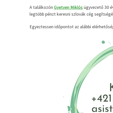
A találkozón
Gyetven Miklós
ügyvezető 30 év
legtöbb pénzt keresni szlovák cég segítségé
Egyeztessen időpontot az alábbi elérhetősé