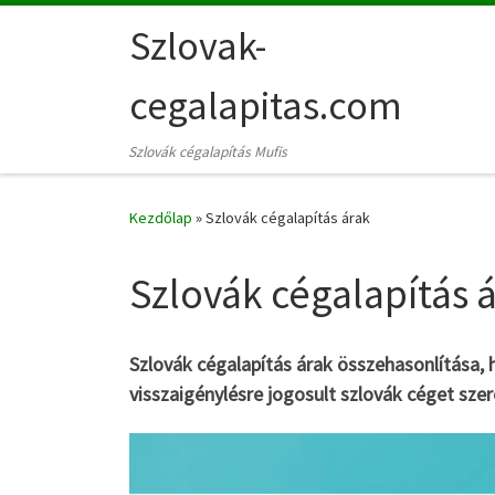
Skip to content
Szlovak-
cegalapitas.com
Szlovák cégalapítás Mufis
Kezdőlap
»
Szlovák cégalapítás árak
Szlovák cégalapítás 
Szlovák cégalapítás árak összehasonlítása, h
visszaigénylésre jogosult szlovák céget szer