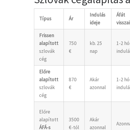
Indulás
Áfát
Típus
Ár
ideje
vissza
Frissen
alapított
750
kb. 25
1-2 h
szlovák
€
nap
indulá
cég
Előre
alapított
870
Akár
1-2 h
szlovák
€
azonnal
indulá
cég
Előre
alapított
3500
Akár
Azonn
ÁFÁ-s
€-tól
azonnal