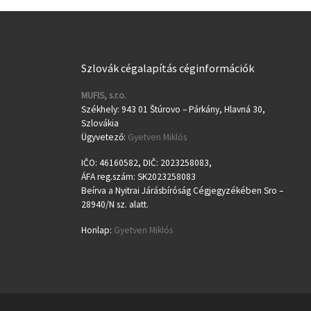
Szlovák cégalapítás céginformációk
MUFIS, s.r.o.
Székhely: 943 01 Štúrovo – Párkány, Hlavná 30,
Szlovákia
Ügyvetező:
Gyetven Miklós
IČO: 46160582, DIČ: 2023258083,
ÁFA reg.szám: SK2023258083
Beírva a Nyitrai Járásbíróság Cégjegyzékében Sro –
28940/N sz. alatt.
Honlap:
Gyetven Miklós